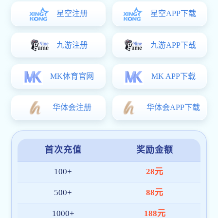
杰伦布朗谈跟腱伤势恢复情况积极保持健
康信心满满
杰伦·布朗作为NBA新星，在球场上的表现一直备受关
注。然而，跟腱伤势的恢复情况成了他近期的焦点。
在这篇文章中，我们将详细探讨他的伤情恢复、训练
调整、心理建设和未来展望四个方面。通过对这些内
容的分析，我们将更深入地理解布朗在面对挑战时所
展现出的积极态度和信心。他不仅希望能重返赛场，
更希望以更强大的姿态回归，从而为球队带来更多的
贡献。