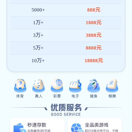
v6.1.3
发布于 2025年6月30日
性能更新说明：
数据刷新逻辑优化，操作体验更流畅。
赛事搜索关键词支持高亮显示。
修复低速网络下页面提示样式异常。
v6.0.0
发布于 2025年3月8日
重点改版内容如下：
首页结构重构，焦点信息展示更清晰。