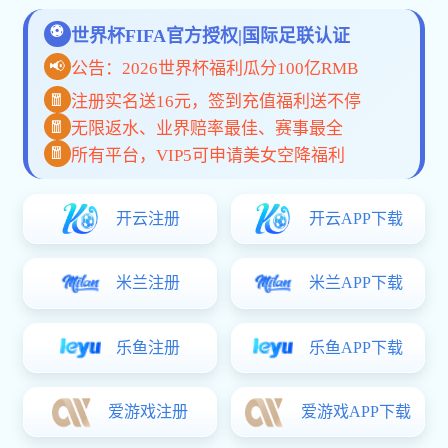
App Store 下载
Google Play 获取
世界杯官网登录入口 App · 历史更新记
录
查看各版本新增与优化内容，持续完善使用体验
v6.3.0