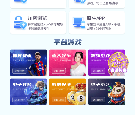
支持赛事提醒功能，开启后可接收推送。
整体性能提升，首次打开速度显著优化。
多维安全矩阵
在世界杯官网登录入口平台，每一次数据传输与交互都
受到分层安全机制保护，确保用户操作安全无忧。