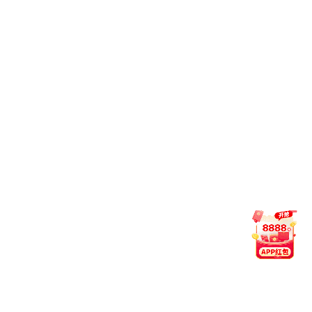
端到端加密
全站部署SSL/TLS协议，实现数据在传输过程中的有效保
护。
隐私隔离机制
用户数据与后台管理隔离存储，提升敏感信息安全等级。
数据分层备份
结合世界杯官方端网站登录入口_世界杯(中国)部署逻辑，
建立多地备份体系，降低意外风险。