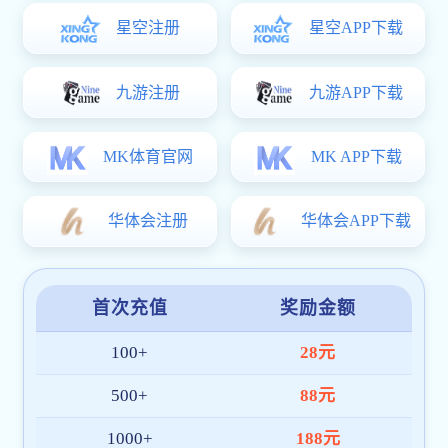
发布于 2025年10月18日
本次更新重点：
支持账号跨终端同步，收藏与浏览记录实时共享。
推荐系统升级，提升内容匹配精准度。
新增教学板块，提供世界杯官方端网站登录入口_世界杯(中
国)视频与图文指引。
v6.2.0
发布于 2025年8月10日
界面优化与核心功能更新：
新增热门内容排行，助你快速关注重点赛事。
账户系统增加等级机制，成长路径更清晰。
夜间模式配色优化，浏览更舒适。